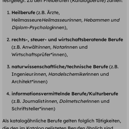
festgelegt. Zu den Freiberufen (Katalogberufe) zählen:
Heilberufe
(z.B. Ärzte,
Heilmasseure
Heilmasseurinnen, Hebammen und
Diplom-Psycholog
innen),
rechts-, steuer- und wirtschaftsberatende Berufe
(z.B. Anwält
innen, Notar
innen und
Wirtschaftsprüfer*innen),
naturwissenschaftliche/technische Berufe
(z.B.
Ingenieur
innen, Handelschemiker
innen und
Architekt*innen)
informationsvermittelnde Berufe/Kulturberufe
(z.B. Journalist
innen, Dolmetscher
innen und
Schriftsteller*innen)
Als katalogähnliche Berufe gelten folglich Tätigkeiten,
die den im Katalog gelisteten Berufen ähnlich sind.