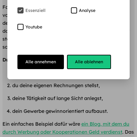
Falls du ein Gewerbe gründen möchtest und
Essenziell
Analyse
vollgeschäftsfähig bist, musst du dein Gewerbe bei
deinem zuständigen Gewerbeamt anmelden. Sobald
Youtube
das geschehen ist musst du dann den Fragebogen zur
steuerlichen Erfassung an dein lokales Finanzamt
schicken.
Du giltst als gewerbetreibend, wenn du:
Alle annehmen
Alle ablehnen
nach außen orientiert und selbstständig arbeitest,
du deine eigenen Rechnungen stellst,
deine Tätigkeit auf lange Sicht anlegst,
dein Gewerbe gewinnorientiert aufbaust.
Ein einfaches Beispiel dafür wäre
ein Blog, mit dem du
durch Werbung oder Kooperationen Geld verdienst
. Das